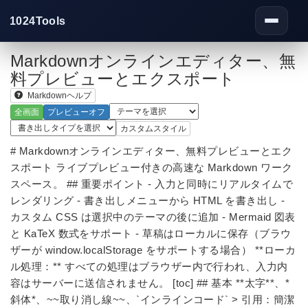
1024Tools
Toggle
navigati
Markdownオンラインエディター、無
料プレビューとエクスポート
Markdownヘルプ
全画面
プレビューオフ
カスタムスタイル
# Markdownオンラインエディター、無料プレビューとエク
スポート ライブプレビュー付きの高速な Markdown ワーク
スペース。 ## 重要ポイント - 入力と同時にリアルタイムで
レンダリング - 書き出しメニューから HTML を書き出し -
カスタム CSS は選択中のテーマの後に追加 - Mermaid 図表
と KaTeX 数式をサポート - 草稿はローカルに保存（ブラウ
ザーが window.localStorage をサポートする場合） **ローカ
ル処理：** すべての処理はブラウザー内で行われ、入力内
容はサーバーに送信されません。 [toc] ## 基本 **太字**、*
斜体*、~~取り消し線~~、`インラインコード` > 引用：簡潔