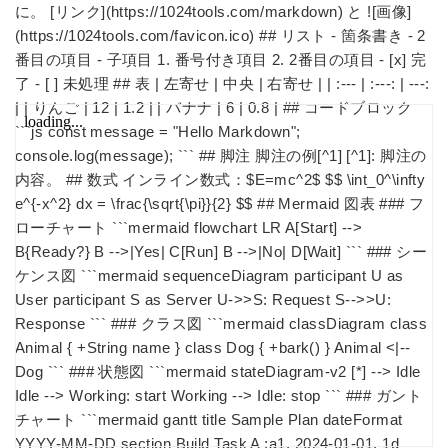
に。 [リンク](https://1024tools.com/markdown) と ![画像]
(https://1024tools.com/favicon.ico) ## リスト - 箇条書き - 2
番目の項目 - 子項目 1. 番号付き項目 2. 2番目の項目 - [x] 完
了 - [ ] 未処理 ## 表 | 左寄せ | 中央 | 右寄せ | | :--- | :---: | ---:
| | りんご | 12 | 1.2 | | バナナ | 6 | 0.8 | ## コードブロック
```js const message = "Hello Markdown";
console.log(message); ``` ## 脚注 脚注の例[^1] [^1]: 脚注の
内容。 ## 数式 インライン数式：$E=mc^2$ $$ \int_0^\infty
e^{-x^2} dx = \frac{\sqrt{\pi}}{2} $$ ## Mermaid 図表 ### フ
ローチャート ```mermaid flowchart LR A[Start] -->
B{Ready?} B -->|Yes| C[Run] B -->|No| D[Wait] ``` ### シー
ケンス図 ```mermaid sequenceDiagram participant U as
User participant S as Server U->>S: Request S-->>U:
Response ``` ### クラス図 ```mermaid classDiagram class
Animal { +String name } class Dog { +bark() } Animal <|--
Dog ``` ### 状態図 ```mermaid stateDiagram-v2 [*] --> Idle
Idle --> Working: start Working --> Idle: stop ``` ### ガント
チャート ```mermaid gantt title Sample Plan dateFormat
YYYY-MM-DD section Build Task A :a1, 2024-01-01, 1d