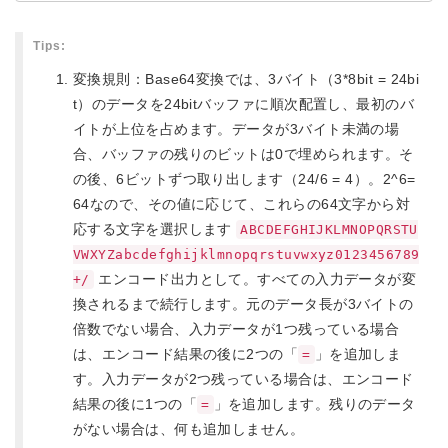
変換規則：Base64変換では、3バイト（3*8bit = 24bi
t）のデータを24bitバッファに順次配置し、最初のバ
イトが上位を占めます。データが3バイト未満の場
合、バッファの残りのビットは0で埋められます。そ
の後、6ビットずつ取り出します（24/6 = 4）。2^6=
64なので、その値に応じて、これらの64文字から対
応する文字を選択します
ABCDEFGHIJKLMNOPQRSTU
VWXYZabcdefghijklmnopqrstuvwxyz0123456789
エンコード出力として。すべての入力データが変
+/
換されるまで続行します。元のデータ長が3バイトの
倍数でない場合、入力データが1つ残っている場合
は、エンコード結果の後に2つの「
」を追加しま
=
す。入力データが2つ残っている場合は、エンコード
結果の後に1つの「
」を追加します。残りのデータ
=
がない場合は、何も追加しません。