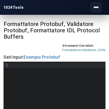
1024Tools
Toggle
navigati
Formattatore Protobuf, Validatore
Protobuf, Formattatore IDL Protocol
Buffers
Strumenti Correlati:
Formattatore/Validatore JSON
Dati Input:
Esempio Protobuf
1