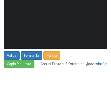
Valida
Formatta
Pulisci
Analisi Protobuf fornita da @
protobuf.js
Copia Risultato