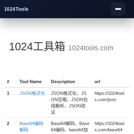
1024Tools
Toggle
navigati
1024工具箱
1024tools.com
#
Tool Name
Description
url
1
JSON格式化
JSON格式化、JS
https://1024tool
ON压缩、JSON在
s.com/json
线解析、JSON验
证
2
Base64编码
Base64解码、Base
https://1024tool
解码
64编码、base64加
s.com/base64